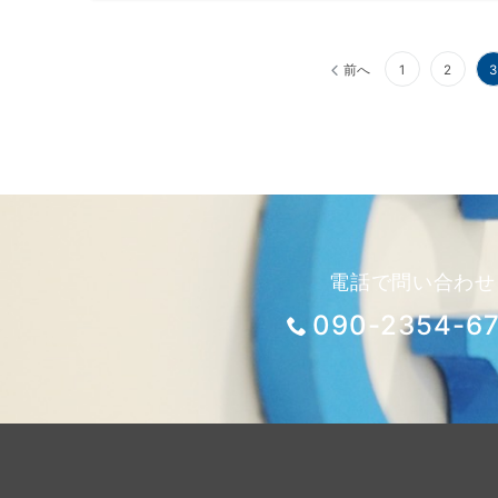
投
前へ
1
2
3
稿
の
ペ
ー
電話で問い合わせ
090-2354-6
ジ
送
り