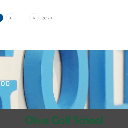
4
…
6
次へ
700